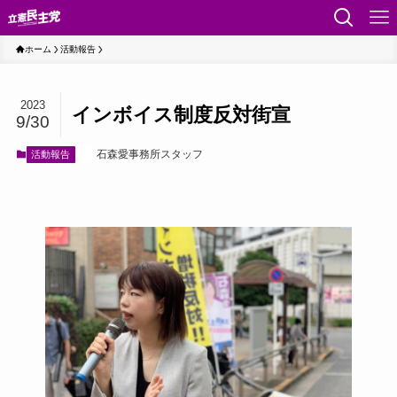
ホーム
活動報告
2023
インボイス制度反対街宣
9/30
石森愛事務所スタッフ
活動報告