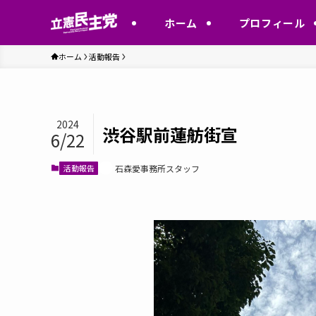
ホーム
プロフィール
ホーム
活動報告
2024
渋谷駅前蓮舫街宣
6/22
活動報告
石森愛事務所スタッフ