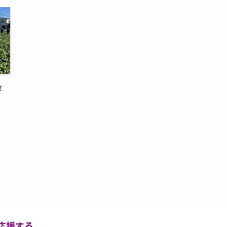
会
応援する